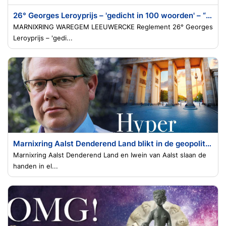
26° Georges Leroyprijs – 'gedicht in 100 woorden' – “Zwaartekracht”
MARNIXRING WAREGEM LEEUWERCKE Reglement 26° Georges
Leroyprijs – 'gedi...
Marnixring Aalst Denderend Land blikt in de geopolitieke toekomst met professor David Criekemans
Marnixring Aalst Denderend Land en Iwein van Aalst slaan de
handen in el...