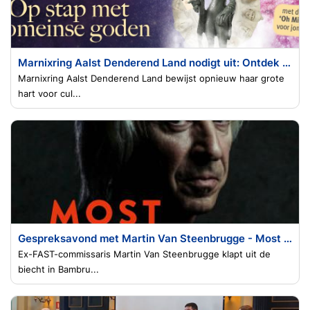
Marnixring Aalst Denderend Land nodigt uit: Ontdek Romeinse goden en keizer Trajanus in Velzeke
Marnixring Aalst Denderend Land bewijst opnieuw haar grote
hart voor cul...
Gespreksavond met Martin Van Steenbrugge - Most Wanted. 20 jaar lang jagen op voortvluchtige criminelen
Ex-FAST-commissaris Martin Van Steenbrugge klapt uit de
biecht in Bambru...