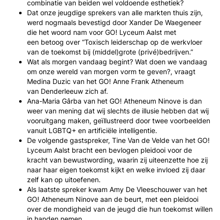
combinatie van beiden wel voldoende esthetiek?
Dat onze jeugdige sprekers van alle markten thuis zijn,
werd nogmaals bevestigd door Xander De Waegeneer
die het woord nam voor GO! Lyceum Aalst met
een betoog over “Toxisch leiderschap op de werkvloer
van de toekomst bij (middel)grote (privé)bedrijven.”
Wat als morgen vandaag begint? Wat doen we vandaag
om onze wereld van morgen vorm te geven?, vraagt
Medina Duzic van het GO! Anne Frank Atheneum
van Denderleeuw zich af.
Ana-Maria Gârba van het GO! Atheneum Ninove is dan
weer van mening dat wij slechts de illusie hebben dat wij
vooruitgang maken, geïllustreerd door twee voorbeelden
vanuit LGBTQ+ en artificiële intelligentie.
De volgende gastspreker, Tine Van de Velde van het GO!
Lyceum Aalst bracht een bevlogen pleidooi voor de
kracht van bewustwording, waarin zij uiteenzette hoe zij
naar haar eigen toekomst kijkt en welke invloed zij daar
zelf kan op uitoefenen.
Als laatste spreker kwam Amy De Vleeschouwer van het
GO! Atheneum Ninove aan de beurt, met een pleidooi
over de mondigheid van de jeugd die hun toekomst willen
in handen nemen.