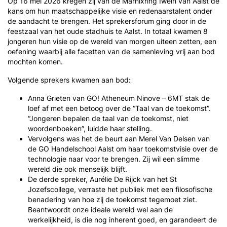
Op 16 mei 2026 kregen zij van de Marnixring Iwein van Aalst de
kans om hun maatschappelijke visie en redenaarstalent onder
de aandacht te brengen. Het sprekersforum ging door in de
feestzaal van het oude stadhuis te Aalst. In totaal kwamen 8
jongeren hun visie op de wereld van morgen uiteen zetten, een
oefening waarbij alle facetten van de samenleving vrij aan bod
mochten komen.
Volgende sprekers kwamen aan bod:
Anna Grieten van GO! Atheneum Ninove – 6MT stak de
loef af met een betoog over de “Taal van de toekomst”.
“Jongeren bepalen de taal van de toekomst, niet
woordenboeken”, luidde haar stelling.
Vervolgens was het de beurt aan Merel Van Delsen van
de GO Handelschool Aalst om haar toekomstvisie over de
technologie naar voor te brengen. Zij wil een slimme
wereld die ook menselijk blijft.
De derde spreker, Aurélie De Rijck van het St
Jozefscollege, verraste het publiek met een filosofische
benadering van hoe zij de toekomst tegemoet ziet.
Beantwoordt onze ideale wereld wel aan de
werkelijkheid, is die nog inherent goed, en garandeert de