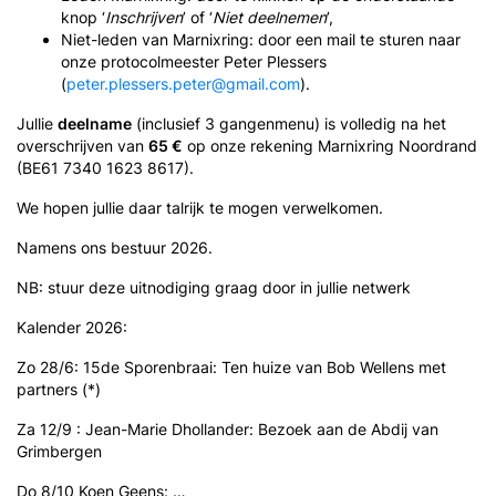
knop ‘
Inschrijven
’ of ‘
Niet deelnemen
’,
Niet-leden van Marnixring: door een mail te sturen naar
onze protocolmeester Peter Plessers
(
peter.plessers.peter@gmail.com
).
Jullie
deelname
(inclusief 3 gangenmenu) is volledig na het
overschrijven van
65 €
op onze rekening Marnixring Noordrand
(BE61 7340 1623 8617).
We hopen jullie daar talrijk te mogen verwelkomen.
Namens ons bestuur 2026.
NB: stuur deze uitnodiging graag door in jullie netwerk
Kalender 2026:
Zo 28/6: 15de Sporenbraai: Ten huize van Bob Wellens met
partners (*)
Za 12/9 : Jean-Marie Dhollander: Bezoek aan de Abdij van
Grimbergen
Do 8/10 Koen Geens: …