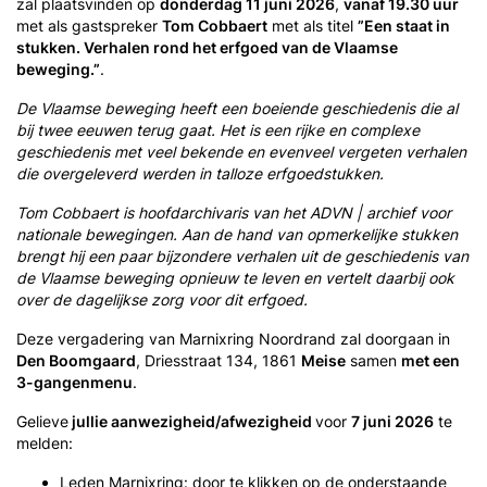
zal plaatsvinden op
donderdag
11 juni
2026
,
vanaf 19.30 uur
met als gastspreker
Tom Cobbaert
met als titel
”
Een staat in
stukken. Verhalen rond het erfgoed van de Vlaamse
beweging
.
”
.
De Vlaamse beweging heeft een boeiende geschiedenis die al
bij twee eeuwen terug gaat. Het is een rijke en complexe
geschiedenis met veel bekende en evenveel vergeten verhalen
die overgeleverd werden in talloze erfgoedstukken.
Tom Cobbaert is hoofdarchivaris van het ADVN | archief voor
nationale bewegingen. Aan de hand van opmerkelijke stukken
brengt hij een paar bijzondere verhalen uit de geschiedenis van
de Vlaamse beweging opnieuw te leven en vertelt daarbij ook
over de dagelijkse zorg voor dit erfgoed.
Deze vergadering van Marnixring Noordrand zal doorgaan in
Den Boomgaard
, Driesstraat 134, 1861
Meise
samen
met een
3-gangenmenu
.
Gelieve
jullie aanwezigheid/afwezigheid
voor
7 juni 20
26
te
melden:
Leden Marnixring: door te klikken op de onderstaande