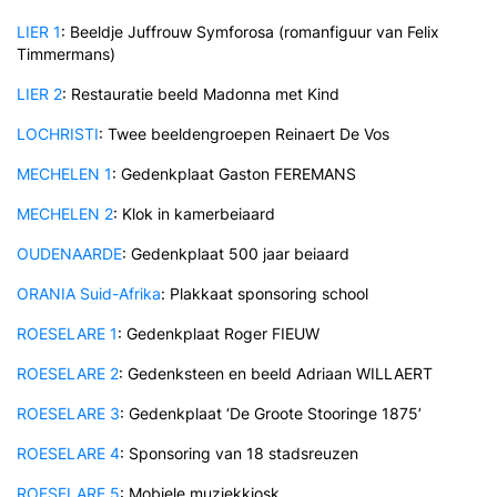
LIER 1
: Beeldje Juffrouw Symforosa (romanfiguur van Felix
Timmermans)
LIER 2
: Restauratie beeld Madonna met Kind
LOCHRISTI
: Twee beeldengroepen
Reinaert De Vos
MECHELEN 1
: Gedenkplaat Gaston FEREMANS
MECHELEN 2
: Klok in kamerbeiaard
OUDENAARDE
: Gedenkplaat 500 jaar beiaard
ORANIA Suid-Afrika
: Plakkaat sponsoring school
ROESELARE 1
: Gedenkplaat Roger FIEUW
ROESELARE 2
: Gedenksteen en beeld Adriaan WILLAERT
ROESELARE 3
: Gedenkplaat ‘De Groote Stooringe 1875’
ROESELARE 4
: Sponsoring van 18 stadsreuzen
ROESELARE 5
: Mobiele muziekkiosk