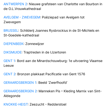
ANTWERPEN 2
: Nieuwe grafsteen van Charlotte van Bourbon in
de O.L.Vrouwkathedraal
AVELGEM - ZWEVEGEM
: Poëziepad van Avelgem tot
Zwevegem
BRUSSEL
: Schilderij Joannes Rysbrockius in de St-Michiels en
St-Goedele-kathedraal
DIEPENBEEK
: Zonnewijzer
DIKSMUIDE
: Traptreden in de IJzertoren
GENT 1
: Bord aan de Minardschouwburg: 1e uitvoering Vlaamse
Leeuw
GENT 2
: Bronzen plakkaat Pacificatie van Gent 1576
GERAARDSBERGEN 1
: Beeld ‘Zwerfhoofd’
GERAARDSBERGEN 2
: Manneken Pis – Kleding Marnix van Sint-
Aldegonde
KNOKKE-HEIST
: Zeezucht - Redderstoel