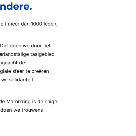
andere.
 telt meer dan 1000 leden,
. Dat doen we door het
erlandstalige taalgebied
ongeacht de
iale sfeer te creëren
j solidariteit,
de Marnixring is de enige
t doen we trouwens