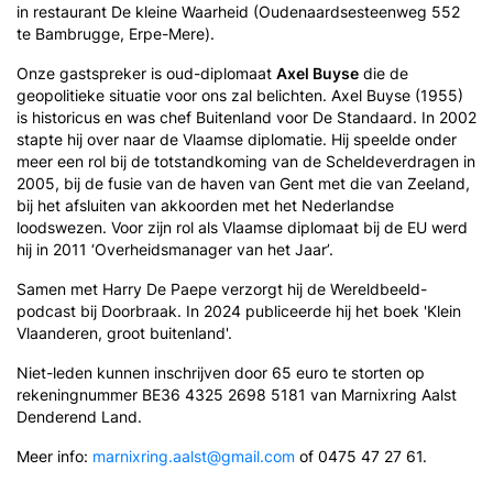
in restaurant De kleine Waarheid (Oudenaardsesteenweg 552
te Bambrugge, Erpe-Mere).
Onze gastspreker is oud-diplomaat
Axel Buyse
die de
geopolitieke situatie voor ons zal belichten. Axel Buyse (1955)
is historicus en was chef Buitenland voor De Standaard. In 2002
stapte hij over naar de Vlaamse diplomatie. Hij speelde onder
meer een rol bij de totstandkoming van de Scheldeverdragen in
2005, bij de fusie van de haven van Gent met die van Zeeland,
bij het afsluiten van akkoorden met het Nederlandse
loodswezen. Voor zijn rol als Vlaamse diplomaat bij de EU werd
hij in 2011 ‘Overheidsmanager van het Jaar’.
Samen met Harry De Paepe verzorgt hij de Wereldbeeld-
podcast bij Doorbraak. In 2024 publiceerde hij het boek 'Klein
Vlaanderen, groot buitenland'.
Niet-leden kunnen inschrijven door 65 euro te storten op
rekeningnummer BE36 4325 2698 5181 van Marnixring Aalst
Denderend Land.
Meer info:
marnixring.aalst@gmail.com
of 0475 47 27 61.