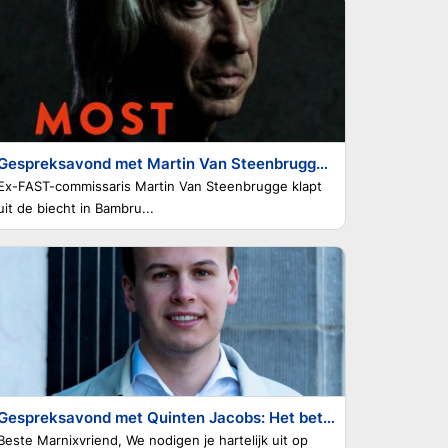
Gespreksavond met Martin Van Steenbrugge - Most Wanted. 20 jaar lang jagen op voortvluchtige criminelen
Ex-FAST-commissaris Martin Van Steenbrugge klapt
uit de biecht in Bambru...
Gespreksavond met Quinten Jacobs: Het betonnen beleid
Beste Marnixvriend, We nodigen je hartelijk uit op