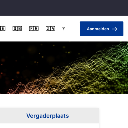
🇪
🇬🇧
🇫🇷
🇿🇦
?
Aanmelden
Vergaderplaats