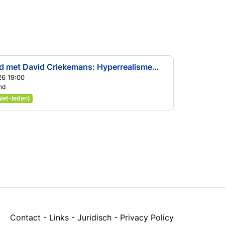
Gespreksavond met David Criekemans: Hyperrealisme. Europa in een nieuw geopolitiek tijdperk
6 19:00
nd
niet-leden)
Contact
-
Links
-
Juridisch
-
Privacy Policy