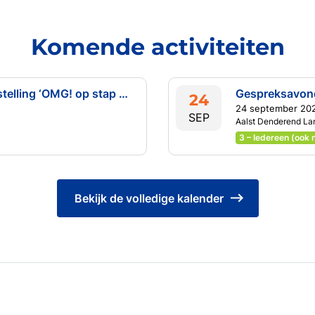
Komende activiteiten
Zomeractiviteit: bezoek tentoonstelling ‘OMG! op stap met Romeinse goden’ (Archeocentrum Velzeke)
24
24 september 202
SEP
Aalst Denderend La
3 – Iedereen (ook 
Bekijk de volledige kalender