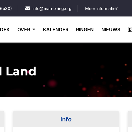
16u30)
info@marnixring.org
Meer informatie?
DEK
OVER
KALENDER
RINGEN
NIEUWS

d Land
Info