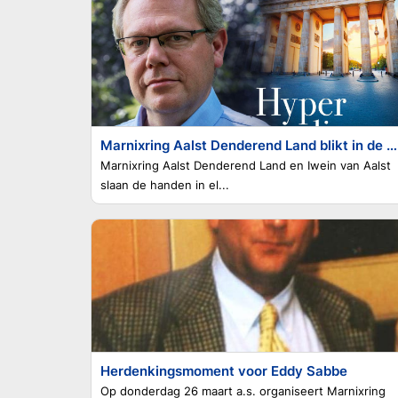
Marnixring Aalst Denderend Land blikt in de geopolitieke toekomst met professor David Criekemans
Marnixring Aalst Denderend Land en Iwein van Aalst
slaan de handen in el...
Herdenkingsmoment voor Eddy Sabbe
Op donderdag 26 maart a.s. organiseert Marnixring