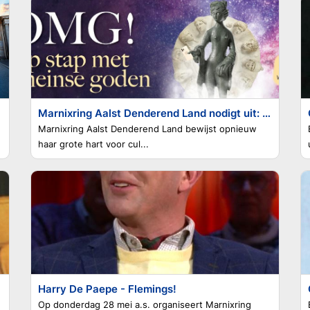
Marnixring Aalst Denderend Land nodigt uit: Ontdek Romeinse goden en keizer Trajanus in Velzeke
Marnixring Aalst Denderend Land bewijst opnieuw
haar grote hart voor cul...
Harry De Paepe - Flemings!
Op donderdag 28 mei a.s. organiseert Marnixring