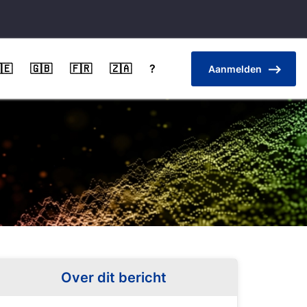
🇪
🇬🇧
🇫🇷
🇿🇦
?
Aanmelden
Over dit bericht