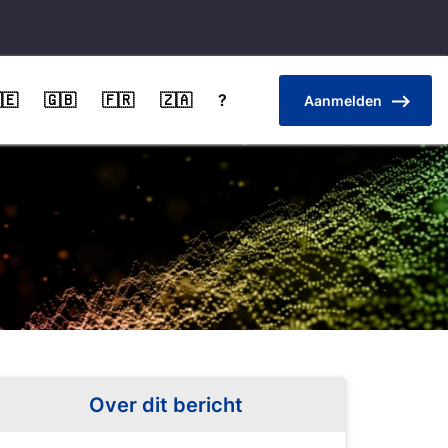
🇪
🇬🇧
🇫🇷
🇿🇦
?
Aanmelden
Over dit bericht