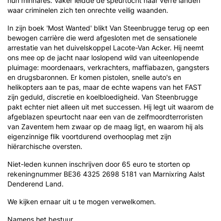
hun minnares. Vaker leidde de speurtocht naar verre landen
waar criminelen zich ten onrechte veilig waanden.
In zijn boek 'Most Wanted' blikt Van Steenbrugge terug op een
bewogen carrière die werd afgesloten met de sensationele
arrestatie van het duivelskoppel Lacote-Van Acker. Hij neemt
ons mee op de jacht naar loslopend wild van uiteenlopende
pluimage: moordenaars, verkrachters, maffiabazen, gangsters
en drugsbaronnen. Er komen pistolen, snelle auto's en
helikopters aan te pas, maar de echte wapens van het FAST
zijn geduld, discretie en koelbloedigheid. Van Steenbrugge
pakt echter niet alleen uit met successen. Hij legt uit waarom de
afgeblazen speurtocht naar een van de zelfmoordterroristen
van Zaventem hem zwaar op de maag ligt, en waarom hij als
eigenzinnige flik voortdurend overhooplag met zijn
hiërarchische oversten.
Niet-leden kunnen inschrijven door 65 euro te storten op
rekeningnummer BE36 4325 2698 5181 van Marnixring Aalst
Denderend Land.
We kijken ernaar uit u te mogen verwelkomen.
Namens het bestuur,