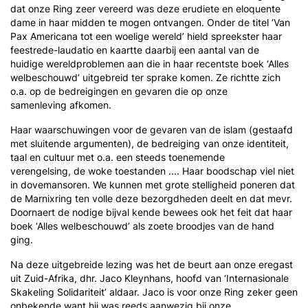
dat onze Ring zeer vereerd was deze erudiete en eloquente
dame in haar midden te mogen ontvangen. Onder de titel ‘Van
Pax Americana tot een woelige wereld’ hield spreekster haar
feestrede-laudatio en kaartte daarbij een aantal van de
huidige wereldproblemen aan die in haar recentste boek ‘Alles
welbeschouwd’ uitgebreid ter sprake komen. Ze richtte zich
o.a. op de bedreigingen en gevaren die op onze
samenleving afkomen.
Haar waarschuwingen voor de gevaren van de islam (gestaafd
met sluitende argumenten), de bedreiging van onze identiteit,
taal en cultuur met o.a. een steeds toenemende
verengelsing, de woke toestanden .... Haar boodschap viel niet
in dovemansoren. We kunnen met grote stelligheid poneren dat
de Marnixring ten volle deze bezorgdheden deelt en dat mevr.
Doornaert de nodige bijval kende bewees ook het feit dat haar
boek ‘Alles welbeschouwd’ als zoete broodjes van de hand
ging.
Na deze uitgebreide lezing was het de beurt aan onze eregast
uit Zuid-Afrika, dhr. Jaco Kleynhans, hoofd van ‘Internasionale
Skakeling Solidariteit’ aldaar. Jaco is voor onze Ring zeker geen
onbekende want hij was reeds aanwezig bij onze