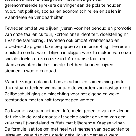
gerenommeerde sprekers de vinger aan de pols te houden
m.b.t. het politiek, sociaal en economisch reilen en zeilen in
Vlaanderen en ver daarbuiten.
Tevreden omdat we blijven ijveren voor het behoud en promotie
van onze taal en cultuur, kortom onze identiteit, doelstelling nr.
1 van de Marnixring. Tevreden ook omdat vriendschap en
broederschap geen loze begrippen zijn in onze Ring. Tevreden
tenslotte omdat we er blijven in slagen werk te maken van onze
sociale doelen en zo onze Zuid-Afrikaanse taal- en
stamverwanten die het moeilijk hebben, kunnen blijven
steunen in woord en daad.
Maar bezorgd ook omdat onze cultuur en samenleving onder
druk staan (denken we maar aan de woorden van gastspreker).
Zelfbeschuldiging en minachting voor het eigene en woke-
toestanden moeten halt toegeroepen worden.
Zo kwamen we aan het meer informele gedeelte van de viering
dat zich in de zaal ernaast afspeelde onder de vorm van een’
kuiermaal’ (wandelend buffet) met bijhorende Kaapse wijnen.
De formule laat toe om met heel wat mensen van gedachten te
wisselen, waar dan ook gretig gebruik van gemaakt werd.