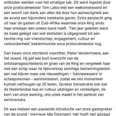
ontboden werden voor het ernstiger luik. Dit werd ingezet door
onze protocolmeester Tom Laloo met een welkomstwoord en
een woord van dank aan allen die door hun aanwezigheid aan
de avond een bijzondere betekenis gaven. Extra aandacht ging
uit naar de gasten uit Zuid-Afrika waarmee onze Ring sinds
haar ontstaan een unieke band heeft. ‘Tien jaar geleden werd
de basis gelegd van wat sindsdien is uitgegroeid tot een
hechte ring van vriendschap, engagement, cultuur en
verbondenheid’ beklemtoonde onze protocolmeester nog.
Dan kwam onze stichtend voorzitter, Pieter Vandermoere, aan
het woord. Hij gaf een kort overzicht van de
ontstaansgeschiedenis en groei van de Ring en vergeleek haar
met een schip waar na tijdsverloop sommige bemanningsleden
aan wal blijven maar ook nieuwelingen – ‘kannewassers’ in
scheepstermen – aanmonsteren, zodat we ons momenteel
kunnen verheugen op 25 leden. Spreker benadrukte ook dat
de Nederlandse taal en cultuur uitdragen en verdedigen, de
kern van onze werking, ons uniek maakt in het aanbod van
serviceclubs.
Dit was meteen een passende introductie van onze gastspreker
van de avond : mevrouw Mia Doornaert. Het hoeft niet gezegd