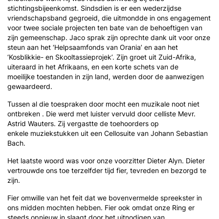
stichtingsbijeenkomst. Sindsdien is er een wederzijdse
vriendschapsband gegroeid, die uitmondde in ons engagement
voor twee sociale projecten ten bate van de behoeftigen van
zijn gemeenschap. Jaco sprak zijn oprechte dank uit voor onze
steun aan het ‘Helpsaamfonds van Orania’ en aan het
‘Kosblikkie- en Skooltassieprojek’. Zijn groet uit Zuid-Afrika,
uiteraard in het Afrikaans, en een korte schets van de
moeilijke toestanden in zijn land, werden door de aanwezigen
gewaardeerd.
Tussen al die toespraken door mocht een muzikale noot niet
ontbreken . Die werd met luister vervuld door celliste Mevr.
Astrid Wauters. Zij vergastte de toehoorders op
enkele muziekstukken uit een Cellosuite van Johann Sebastian
Bach.
Het laatste woord was voor onze voorzitter Dieter Alyn. Dieter
vertrouwde ons toe terzelfder tijd fier, tevreden en bezorgd te
zijn.
Fier omwille van het feit dat we bovenvermelde spreekster in
ons midden mochten hebben. Fier ook omdat onze Ring er
steeds opnieuw in slaagt door het uitnodigen van