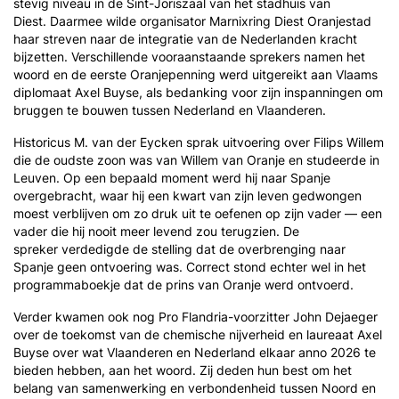
stevig niveau in de
Sint-Joriszaal van het stadhuis van
Diest
. Daarmee
wilde organisator Marnixring Diest Oranjestad
haar streven naar de integratie van de Nederlanden kracht
bijzetten.
Verschillende vooraanstaande sprekers namen het
woord
en de eerste Oranjepenning werd uitgereikt aan Vlaams
diplomaat Axel Buyse,
als bedanking voor zijn inspanningen om
bruggen te bouwen tussen Nederland en Vlaanderen.
Historicus M. van der Eycken sprak uitvoering over
Filips Willem
die de oudste zoon was van Willem van Oranje en studeerde in
Leuven. Op een bepaald moment werd hij naar Spanje
overgebracht, waar hij een kwart van zijn leven gedwongen
moest verblijven om zo druk uit te oefenen op zijn vader — een
vader die hij nooit meer levend zou terugzien. De
spreker
verdedigde de stelling dat de overbrenging naar
Spanje geen ontvoering was.
Correct stond echter wel in het
programmaboekje dat de prins van Oranje werd ontvoerd.
Verder kwamen ook nog
Pro Flandria-voorzitter John Dejaeger
over de toekomst van de chemische nijverheid en laureaat Axel
Buyse over wat Vlaanderen en Nederland elkaar anno 2026 te
bieden hebben, aan het woord. Zij deden hun best om het
belang van samenwerking en verbondenheid tussen Noord en