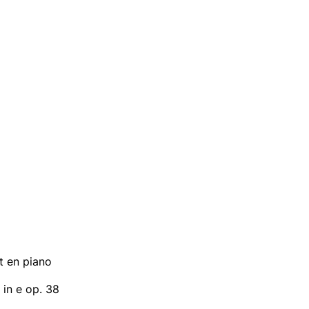
it en piano
in e op. 38