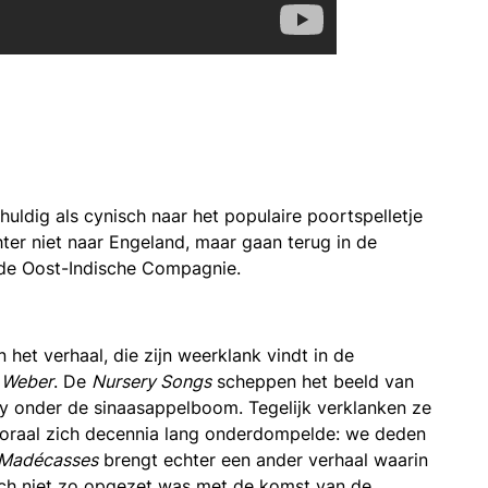
uldig als cynisch naar het populaire poortspelletje
er niet naar Engeland, maar gaan terug in de
 de Oost-Indische Compagnie.
 het verhaal, die zijn weerklank vindt in de
 Weber
. De
Nursery Songs
scheppen het beeld van
ny onder de sinaasappelboom. Tegelijk verklanken ze
moraal zich decennia lang onderdompelde: we deden
Madécasses
brengt echter een ander verhaal waarin
och niet zo opgezet was met de komst van de