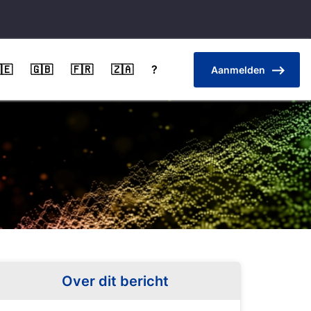
🇪
🇬🇧
🇫🇷
🇿🇦
?
Aanmelden
Over dit bericht