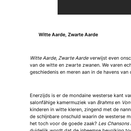
Witte Aarde, Zwarte Aarde
Witte Aarde, Zwarte Aarde
verwijst even onsch
van de witte en zwarte zwanen. We varen echt
geschiedenis en meren aan in de havens van
Enerzijds is er de mondaine westerse kant van
salonfähige kamermuziek van
Brahms
en
Von
kinderen in witte kleren, zingend met de nan
de schijnbare onschuld waarin de westerse 
het toch voor de goede zaak?
Les
Chansons 
duidelijk wordt dat de inheemse bevolking t