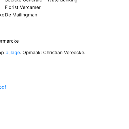
Florist Vercamer
ke
De Mailingman
ermarcke
 op
bijlage
. Opmaak: Christian Vereecke.
pdf