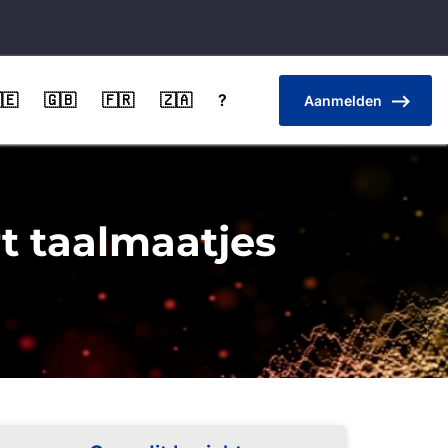
🇪
🇬🇧
🇫🇷
🇿🇦
?
Aanmelden
t taalmaatjes