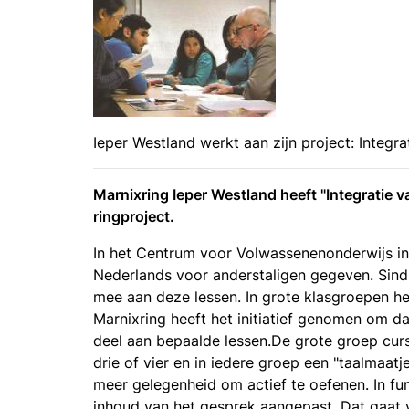
Ieper Westland werkt aan zijn project: Integra
Marnixring Ieper Westland heeft "Integratie 
ringproject.
In het Centrum voor Volwassenenonderwijs 
Nederlands voor anderstaligen gegeven. Sinds
mee aan deze lessen. In grote klasgroepen h
Marnixring heeft het initiatief genomen om d
deel aan bepaalde lessen.De grote groep cur
drie of vier en in iedere groep een "taalmaatj
meer gelegenheid om actief te oefenen. In fu
inhoud van het gesprek aangepast. Dat gaat v