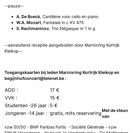
--pauze--
A. De Boeck
,
Cantilène voor cello en piano
W.A. Mozart
,
Fantaisie in c KV 475
S. Rachmaninov
,
Trio Elégiaque nr 1 in g
--aansluitend receptie aangeboden door Marnixring Kortrijk
Kleikop--
Toegangskaarten bij leden Marnixring Kortrijk Kleikop en
begijnhofconcert@telenet.be :
ADD :
17 €
VVK :
15 €
Studenten -26 jaar :
5 €
Met de steun
Jongeren -14 jaar :
gratis, mits reservering
van
:
vzw 50/50 - BNP Paribas Fortis - Société Générale - vzw
SWUK Vlaanderen - drukkerij Jo Vandenbulcke - De Mailingman