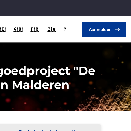
🇪
🇬🇧
🇫🇷
🇿🇦
?
Aanmelden
fgoedproject "De
Van Malderen