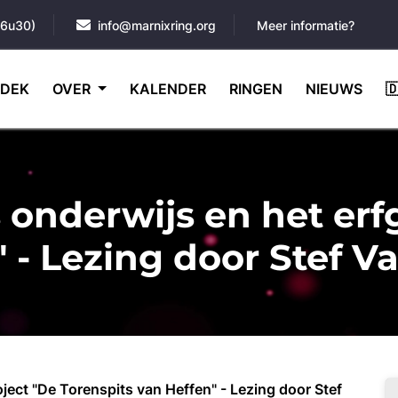
16u30)
info@marnixring.org
Meer informatie?
DEK
OVER
KALENDER
RINGEN
NIEUWS

 onderwijs en het er
" - Lezing door Stef 
ject "De Torenspits van Heffen" - Lezing door Stef