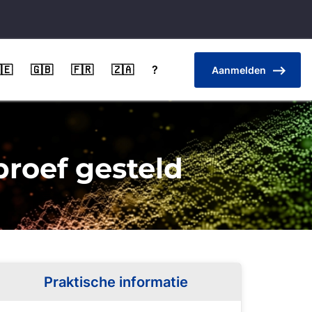
🇪
🇬🇧
🇫🇷
🇿🇦
?
Aanmelden
proef gesteld
Praktische informatie