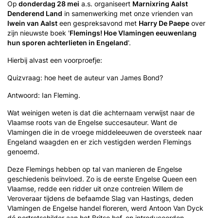
Op
donderdag 28 mei
a.s. organiseert
Marnixring Aalst
Denderend Land
in samenwerking met onze vrienden van
Iwein van Aalst
een gespreksavond met
Harry De Paepe
over
zijn nieuwste boek '
Flemings! Hoe Vlamingen eeuwenlang
hun sporen achterlieten in Engeland
'.
Hierbij alvast een voorproefje:
Quizvraag: hoe heet de auteur van James Bond?
Antwoord: Ian Fleming.
Wat weinigen weten is dat die achternaam verwijst naar de
Vlaamse roots van de Engelse succesauteur. Want de
Vlamingen die in de vroege middeleeuwen de oversteek naar
Engeland waagden en er zich vestigden werden Flemings
genoemd.
Deze Flemings hebben op tal van manieren de Engelse
geschiedenis beïnvloed. Zo is de eerste Engelse Queen een
Vlaamse, redde een ridder uit onze contreien Willem de
Veroveraar tijdens de befaamde Slag van Hastings, deden
Vlamingen de Engelse handel floreren, werd Antoon Van Dyck
dé portretschilder aan het Britse hof, en introduceerden