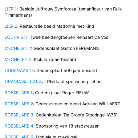
LIER 1
: Beeldje Juffrouw Symforosa (romanfiguur van Felix
Timmermans)
LIER 2
: Restauratie beeld Madonna met Kind
LOCHRISTI
: Twee beeldengroepen
Reinaert De Vos
MECHELEN 1
: Gedenkplaat Gaston FEREMANS
MECHELEN 2
: Klok in kamerbeiaard
OUDENAARDE
: Gedenkplaat 500 jaar beiaard
ORANIA Suid-Afrika
: Plakkaat sponsoring school
ROESELARE 1
: Gedenkplaat Roger FIEUW
ROESELARE 2
: Gedenksteen en beeld Adriaan WILLAERT
ROESELARE 3
: Gedenkplaat ‘De Groote Stooringe 1875’
ROESELARE 4
: Sponsoring van 18 stadsreuzen
ROESELARE 5
: Mobiele muziekkiosk