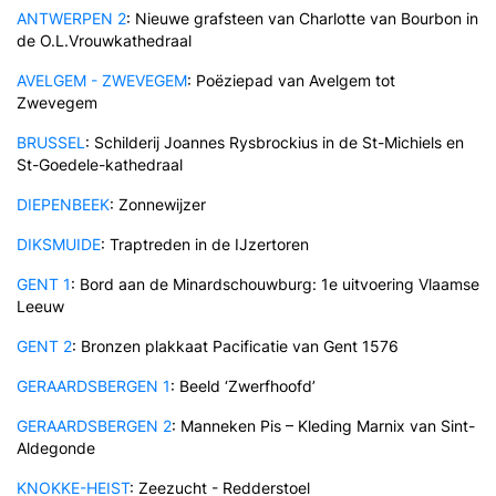
ANTWERPEN 2
: Nieuwe grafsteen van Charlotte van Bourbon in
de O.L.Vrouwkathedraal
AVELGEM - ZWEVEGEM
: Poëziepad van Avelgem tot
Zwevegem
BRUSSEL
: Schilderij Joannes Rysbrockius in de St-Michiels en
St-Goedele-kathedraal
DIEPENBEEK
: Zonnewijzer
DIKSMUIDE
: Traptreden in de IJzertoren
GENT 1
: Bord aan de Minardschouwburg: 1e uitvoering Vlaamse
Leeuw
GENT 2
: Bronzen plakkaat Pacificatie van Gent 1576
GERAARDSBERGEN 1
: Beeld ‘Zwerfhoofd’
GERAARDSBERGEN 2
: Manneken Pis – Kleding Marnix van Sint-
Aldegonde
KNOKKE-HEIST
: Zeezucht - Redderstoel