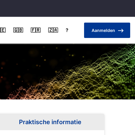
🇪
🇬🇧
🇫🇷
🇿🇦
?
Aanmelden
Praktische informatie