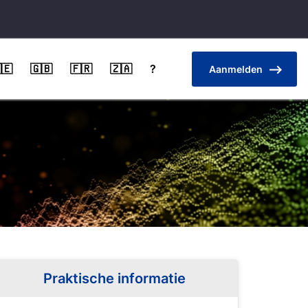
🇪
🇬🇧
🇫🇷
🇿🇦
?
Aanmelden
Praktische informatie