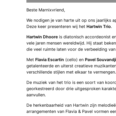
Beste Marnixvriend,
We nodigen je van harte uit op ons jaarlijks 
Deze keer presenteren wij het
Hartwin Trio
.
Hartwin Dhoore
is diatonisch accordeonist en
vele jaren mensen wereldwijd. Hij staat bek
die veel ruimte laten voor de verbeelding van 
Met
Flavia Escartin
(cello) en
Pavel Souvandj
getalenteerde en uiterst creatieve muzikanten
verschillende stijlen met elkaar te vermengen.
De muziek van het trio is een soort van koor
georkestreerd door drie uitgesproken karakte
aanvullen.
De herkenbaarheid van Hartwin zijn melodie
arrangementen van Flavia & Pavel vormen een 