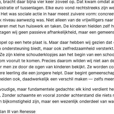
bracht daar bijna vier keer zoveel op. Dat kwam omdat all
istratie of tussenlagen. Elke euro vond rechtstreeks zijn w
et was sociale actie in haar meest zuivere vorm: concreet,
lk niveau aanwezig was. Niet alleen van de vrijwilligers na
deren met hun huiswerk en taken. De kinderen hielden zelf 
agen wij geen passieve afhankelijkheid, maar een gemeensc
el op een hete plaat is. Maar daar hebben wij gezien dat e
 ondersteuning biedt, maar ook zelfredzaamheid versterkt.
 Ze zijn kleine schouderklopjes aan het begin van een schoo
s om vooruit te komen. Precies daarom wilden wij niet aan de z
r men ze door de ogen van kinderen bekijkt. Ze worden conc
ere leerling die een jongere helpt. Daar begint gemeensch
cheiden ook, daadwerkelijk een verschil maken — zelfs meer
voudige, maar fundamentele gedachte: elk kind verdient het 
 Zonder schaamte en vooral zonder achterstand die niets me
 bijkomstigheid zijn, maar een wezenlijk onderdeel van wa
an III van Renesse