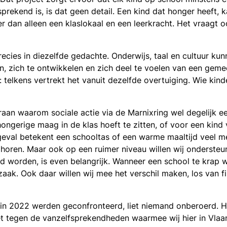
prekend is, is dat geen detail. Een kind dat honger heeft, k
r dan alleen een klaslokaal en een leerkracht. Het vraagt 
precies in diezelfde gedachte. Onderwijs, taal en cultuur k
leren, zich te ontwikkelen en zich deel te voelen van een ge
 telkens vertrekt het vanuit dezelfde overtuiging. Wie ki
raan waarom sociale actie via de Marnixring wel degelijk 
ongerige maag in de klas hoeft te zitten, of voor een kind
 geval betekent een schooltas of een warme maaltijd veel m
e horen. Maar ook op een ruimer niveau willen wij ondersteu
md worden, is even belangrijk. Wanneer een school te krap
aak. Ook daar willen wij mee het verschil maken, los van 
in 2022 werden geconfronteerd, liet niemand onberoerd. H
 tegen de vanzelfsprekendheden waarmee wij hier in Vlaand