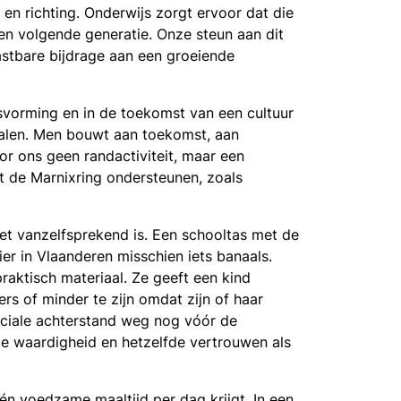
en richting. Onderwijs zorgt ervoor dat die
en volgende generatie. Onze steun aan dit
astbare bijdrage aan een groeiende
svorming en in de toekomst van een cultuur
okalen. Men bouwt aan toekomst, aan
r ons geen randactiviteit, maar een
t de Marnixring ondersteunen, zoals
et vanzelfsprekend is. Een schooltas met de
ier in Vlaanderen misschien iets banaals.
aktisch materiaal. Ze geeft een kind
s of minder te zijn omdat zijn of haar
ociale achterstand weg nog vóór de
fde waardigheid en hetzelfde vertrouwen als
één voedzame maaltijd per dag krijgt. In een