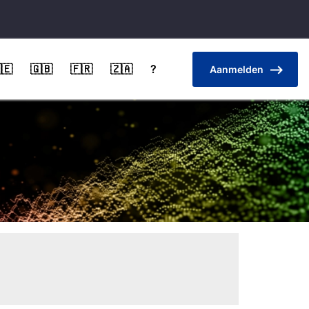
🇪
🇬🇧
🇫🇷
🇿🇦
?
Aanmelden