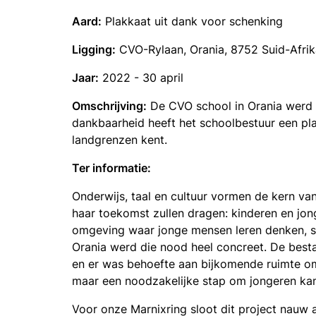
Aard:
Plakkaat uit dank voor schenking
Ligging:
CVO-Rylaan, Orania, 8752 Suid-Afri
Jaar:
2022 - 30 april
Omschrijving:
De CVO school in Orania werd
dankbaarheid heeft het schoolbestuur een pla
landgrenzen kent.
Ter informatie:
Onderwijs, taal en cultuur vormen de kern va
haar toekomst zullen dragen: kinderen en jon
omgeving waar jonge mensen leren denken, s
Orania werd die nood heel concreet. De best
en er was behoefte aan bijkomende ruimte om 
maar een noodzakelijke stap om jongeren ka
Voor onze Marnixring sloot dit project nauw a