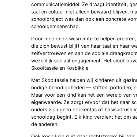
communicatiemiddel. Ze draagt identiteit, ge
taal en cultuur niet alleen bewaard blijven,
schoolproject was dan ook een concrete vorm
schoolgemeenschap.
Door mee onderwijsruimte te helpen creëren,
die zich bewust blijft van haar taal en haar
zelfvertrouwen en aan de sociale draagkrach
wezenlijk sociaal engagement. Het sloot bove
Skooltassie en Kosbikkie.
Met Skooltassie helpen wij kinderen uit gezi
nodige benodigdheden — stiften, potloden, een 
Maar voor een kind kan het een wereld van ve
eigenwaarde. Ze zorgt ervoor dat het naar sc
ouders zich geen boekentas of basisuitrusti
schooldag begint. Elk kind verdient het om a
de anderen.
Ook Kosbikkie sluit daar rechtstreeks bij aan