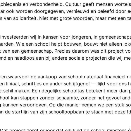
schiedenis en verbondenheid. Cultuur geeft mensen wortels 
 maar ook worden doorgegeven, vernieuwd en beleefd door e
 van solidariteit. Niet met grote woorden, maar met een t
 investeerden wij in kansen voor jongeren, in gemeenschap
 waarden. Wie een school helpt bouwen, bouwt niet alleen l
t van een gemeenschap. Precies daarom was dit project voo
ndien naadloos aan bij andere sociale projecten die wij me
nnen waarvoor de aankoop van schoolmateriaal financieel ni
liniaal, schriftjes en ander schrijfgerief — lijkt voor ons h
rschil maken. Een degelijke schooltas betekent meer dan pr
hool kan stappen zonder schaamte, zonder het gevoel ander
ng kunnen veroorloven. Op die manier nemen we een stuk s
an de startlijn van zijn schoolloopbaan te staan met dezel
. Dat project zorgt ervoor dat elk kind op school minstens 