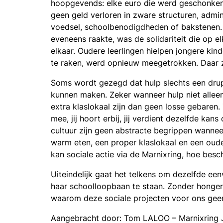
hoopgevends: elke euro die werd geschonken, 
geen geld verloren in zware structuren, admin
voedsel, schoolbenodigdheden of bakstenen. H
eveneens raakte, was de solidariteit die op e
elkaar. Oudere leerlingen hielpen jongere kin
te raken, werd opnieuw meegetrokken. Daar z
Soms wordt gezegd dat hulp slechts een drupp
kunnen maken. Zeker wanneer hulp niet alleen
extra klaslokaal zijn dan geen losse gebaren.
mee, jij hoort erbij, jij verdient dezelfde kan
cultuur zijn geen abstracte begrippen wannee
warm eten, een proper klaslokaal en een oud
kan sociale actie via de Marnixring, hoe bes
Uiteindelijk gaat het telkens om dezelfde een
haar schoolloopbaan te staan. Zonder honger.
waarom deze sociale projecten voor ons geen
Aangebracht door: Tom LALOO – Marnixring J