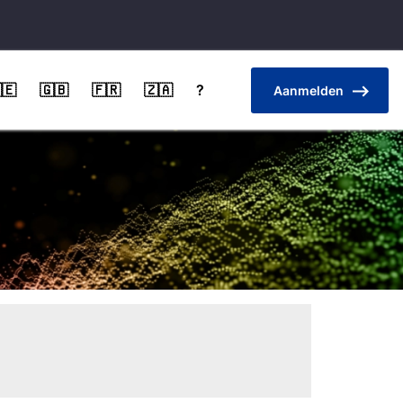
🇪
🇬🇧
🇫🇷
🇿🇦
?
Aanmelden