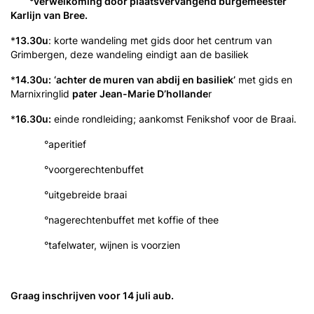
°verwelkoming door plaatsvervangend burgemeester
Karlijn van Bree.
*
13.30u
: korte wandeling met gids door het centrum van
Grimbergen, deze wandeling eindigt aan de basiliek
*
14.30u:
‘achter de muren van abdij en basiliek’
met gids en
Marnixringlid
pater Jean-Marie D’hollande
r
*
16.30u:
einde rondleiding; aankomst Fenikshof voor de Braai.
°aperitief
°voorgerechtenbuffet
°uitgebreide braai
°nagerechtenbuffet met koffie of thee
°tafelwater, wijnen is voorzien
Graag inschrijven voor 14 juli aub.