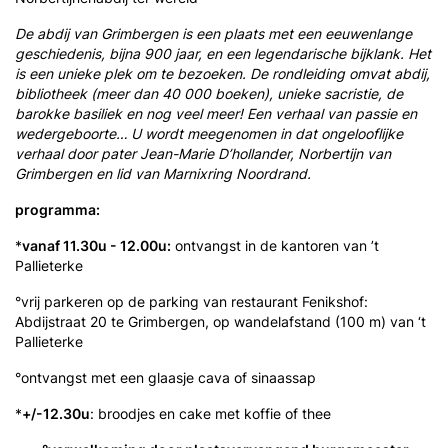
De abdij van Grimbergen is een plaats met een eeuwenlange
geschiedenis, bijna 900 jaar, en een legendarische bijklank. Het
is een unieke plek om te bezoeken.
De rondleiding omvat abdij,
bibliotheek (meer dan 40 000 boeken), unieke sacristie, de
barokke basiliek en nog veel meer! Een verhaal van passie en
wedergeboorte… U wordt meegenomen in dat ongelooflijke
verhaal door pater Jean-Marie D’hollander, Norbertijn van
Grimbergen en lid van Marnixring Noordrand.
programma:
*
vanaf 11.30u - 12.00u:
ontvangst in de kantoren van ’t
Pallieterke
°vrij parkeren op de parking van restaurant Fenikshof:
Abdijstraat 20 te Grimbergen, op wandelafstand (100 m) van ‘t
Pallieterke
°ontvangst met een glaasje cava of sinaassap
*
+/-12.30u
: broodjes en cake met koffie of thee