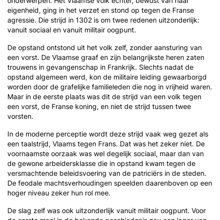
onderwerpen. Het Vlaamse volk echter, bewust van haar
eigenheid, ging in het verzet en stond op tegen de Franse
agressie. Die strijd in 1302 is om twee redenen uitzonderlijk:
vanuit sociaal en vanuit militair oogpunt.
De opstand ontstond uit het volk zelf, zonder aansturing van
een vorst. De Vlaamse graaf en zijn belangrijkste heren zaten
trouwens in gevangenschap in Frankrijk. Slechts nadat de
opstand algemeen werd, kon de militaire leiding gewaarborgd
worden door de grafelijke familieleden die nog in vrijheid waren.
Maar in de eerste plaats was dit de strijd van een volk tegen
een vorst, de Franse koning, en niet de strijd tussen twee
vorsten.
In de moderne perceptie wordt deze strijd vaak weg gezet als
een taalstrijd, Vlaams tegen Frans. Dat was het zeker niet. De
voornaamste oorzaak was wel degelijk sociaal, maar dan van
de gewone arbeidersklasse die in opstand kwam tegen de
versmachtende beleidsvoering van de patriciërs in de steden.
De feodale machtsverhoudingen speelden daarenboven op een
hoger niveau zeker hun rol mee.
De slag zelf was ook uitzonderlijk vanuit militair oogpunt. Voor