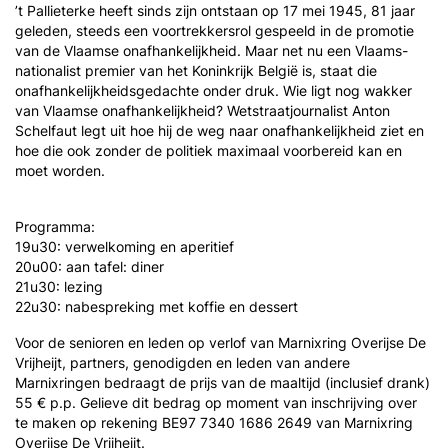
’t Pallieterke heeft sinds zijn ontstaan op 17 mei 1945, 81 jaar
geleden, steeds een voortrekkersrol gespeeld in de promotie
van de Vlaamse onafhankelijkheid. Maar net nu een Vlaams-
nationalist premier van het Koninkrijk België is, staat die
onafhankelijkheidsgedachte onder druk. Wie ligt nog wakker
van Vlaamse onafhankelijkheid? Wetstraatjournalist Anton
Schelfaut legt uit hoe hij de weg naar onafhankelijkheid ziet en
hoe die ook zonder de politiek maximaal voorbereid kan en
moet worden.
Programma:
19u30: verwelkoming en aperitief
20u00: aan tafel: diner
21u30: lezing
22u30: nabespreking met koffie en dessert
Voor de senioren en leden op verlof van Marnixring Overijse De
Vrijheijt, partners, genodigden en leden van andere
Marnixringen bedraagt de prijs van de maaltijd (inclusief drank)
55 € p.p. Gelieve dit bedrag op moment van inschrijving over
te maken op rekening BE97 7340 1686 2649 van Marnixring
Overijse De Vrijheijt.