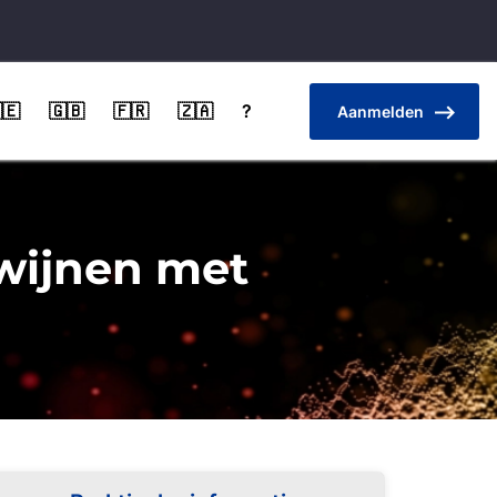
🇪
🇬🇧
🇫🇷
🇿🇦
?
Aanmelden
wijnen met