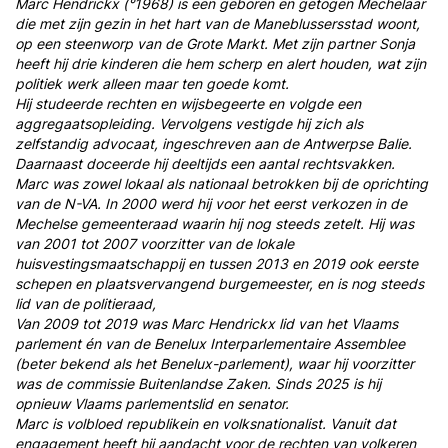
Marc Hendrickx (°1968) is een geboren en getogen Mechelaar
die met zijn gezin in het hart van de Maneblussersstad woont,
op een steenworp van de Grote Markt. Met zijn partner Sonja
heeft hij drie kinderen die hem scherp en alert houden, wat zijn
politiek werk alleen maar ten goede komt.
Hij studeerde rechten en wijsbegeerte en volgde een
aggregaatsopleiding. Vervolgens vestigde hij zich als
zelfstandig advocaat, ingeschreven aan de Antwerpse Balie.
Daarnaast doceerde hij deeltijds een aantal rechtsvakken.
Marc was zowel lokaal als nationaal betrokken bij de oprichting
van de N-VA. In 2000 werd hij voor het eerst verkozen in de
Mechelse gemeenteraad waarin hij nog steeds zetelt. Hij was
van 2001 tot 2007 voorzitter van de lokale
huisvestingsmaatschappij en tussen 2013 en 2019 ook eerste
schepen en plaatsvervangend burgemeester, en is nog steeds
lid van de politieraad,
Van 2009 tot 2019 was Marc Hendrickx lid van het Vlaams
parlement én van de Benelux Interparlementaire Assemblee
(beter bekend als het Benelux-parlement), waar hij voorzitter
was de commissie Buitenlandse Zaken. Sinds 2025 is hij
opnieuw Vlaams parlementslid en senator.
Marc is volbloed republikein en volksnationalist. Vanuit dat
engagement heeft hij aandacht voor de rechten van volkeren