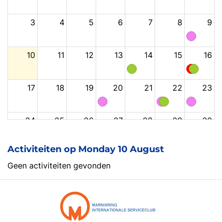
3
4
5
6
7
8
9
10
11
12
13
14
15
16
17
18
19
20
21
22
23
24
25
26
27
28
29
30
Activiteiten op Monday 10 August
31
1
2
3
4
5
6
Geen activiteiten gevonden