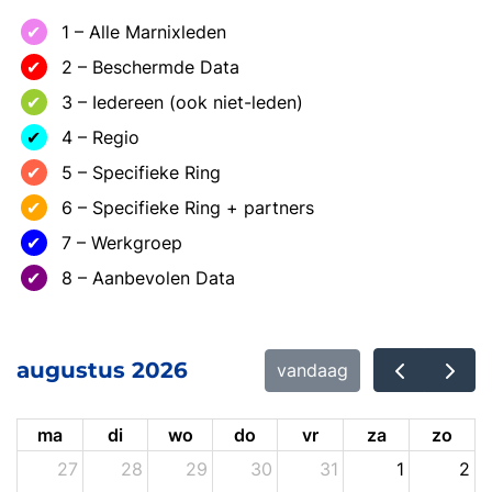
1 – Alle Marnixleden
2 – Beschermde Data
3 – Iedereen (ook niet-leden)
4 – Regio
5 – Specifieke Ring
6 – Specifieke Ring + partners
7 – Werkgroep
8 – Aanbevolen Data
augustus 2026
vandaag
ma
di
wo
do
vr
za
zo
27
28
29
30
31
1
2